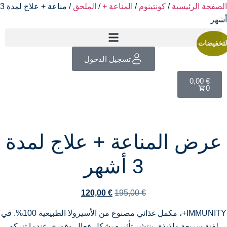
لصفحة الرئيسية
/
كونتينوم
/
المناعة +
/
الملحق
/ مناعة + علاج لمدة 3
شهر
تخفيضات
تسجيل الدخول
0,00
€
0
عرض المناعة + علاج لمدة
3 أشهر
120,00
€
195,00
€
IMMUNITY+، مكمل غذائي مصنوع من الأسيرولا الطبيعية 100%. في
لفتة سريعة ولذيذة، ينتشر تأثيره بشكل فعال وفوري عندما تتركه