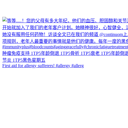
First aid for allergy sufferers! #allergy #allerg