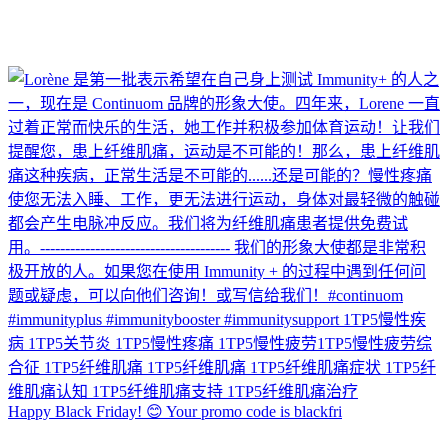
Happy Black Friday! 😊 Your promo code is blackfri