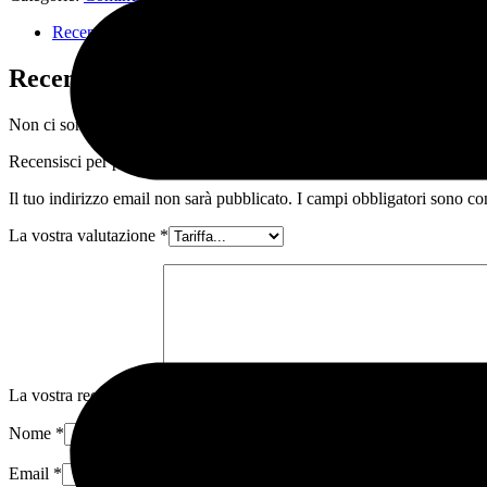
Recensioni (0)
Recensioni
Non ci sono ancora recensioni.
Recensisci per primo "IMMUNITY + VITAMINE C – Immunité".
Il tuo indirizzo email non sarà pubblicato.
I campi obbligatori sono co
La vostra valutazione
*
La vostra recensione
*
Nome
*
Email
*