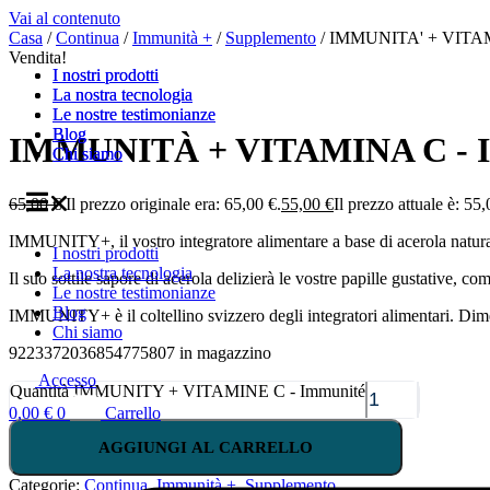
Vai al contenuto
Casa
/
Continua
/
Immunità +
/
Supplemento
/ IMMUNITA' + VITAM
Vendita!
I nostri prodotti
I nostri prodotti
La nostra tecnologia
La nostra tecnologia
Le nostre testimonianze
Le nostre testimonianze
Blog
Blog
IMMUNITÀ + VITAMINA C - 
Chi siamo
Chi siamo
65,00
€
Il prezzo originale era: 65,00 €.
55,00
€
Il prezzo attuale è: 55,
IMMUNITY+, il vostro integratore alimentare a base di acerola naturale 
I nostri prodotti
La nostra tecnologia
Il suo sottile sapore di acerola delizierà le vostre papille gustative, c
Le nostre testimonianze
Blog
IMMUNITY+ è il coltellino svizzero degli integratori alimentari. Dime
Chi siamo
9223372036854775807 in magazzino
Accesso
Quantità IMMUNITY + VITAMINE C - Immunité
0,00
€
0
Carrello
AGGIUNGI AL CARRELLO
Categorie:
Continua
,
Immunità +
,
Supplemento