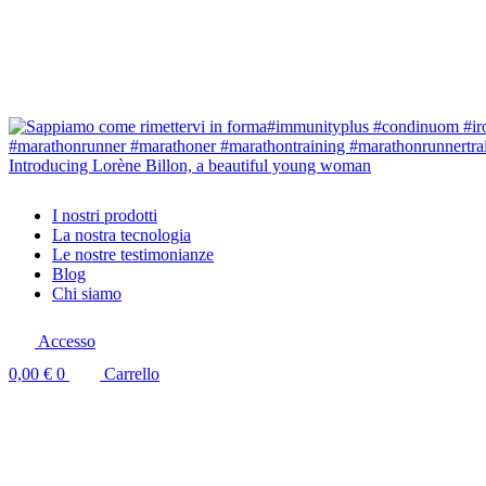
Introducing Lorène Billon, a beautiful young woman
I nostri prodotti
La nostra tecnologia
Le nostre testimonianze
Blog
Chi siamo
Accesso
0,00
€
0
Carrello