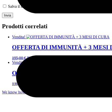
Salva il mio nome, email e sito web in questo browser per la pro
Prodotti correlati
Vendita!
OFFERTA DI IMMUNITÀ + 3 MESI 
195,00
€
Il prezzo originale era: 195,00 €.
120,00
€
Il prezzo att
Vendita!
OFFERTA DI IMMUNITÀ + 2 MESI 
130,00
€
Il prezzo originale era: 130,00 €.
100,00
€
Il prezzo att
We know how to get you back in form #immunityplus